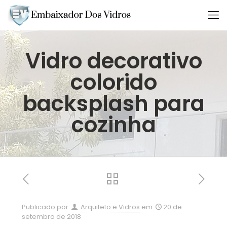
Vidro decorativo
colorido
backsplash para
cozinha
Publicado por
Arquiteto e Vidros
em
20 de
setembro de 2018